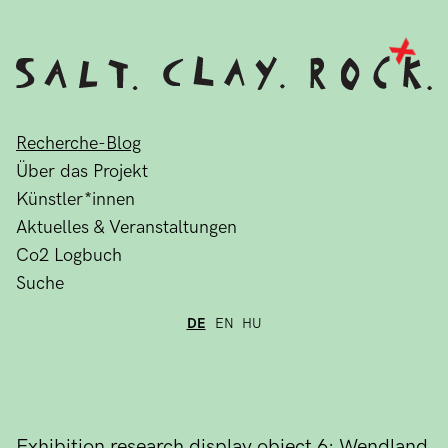
Recherche-Blog
Über das Projekt
Künstler*innen
Aktuelles & Veranstaltungen
Co2 Logbuch
Suche
DE
EN
HU
Exhibition research display object 6: Wendland