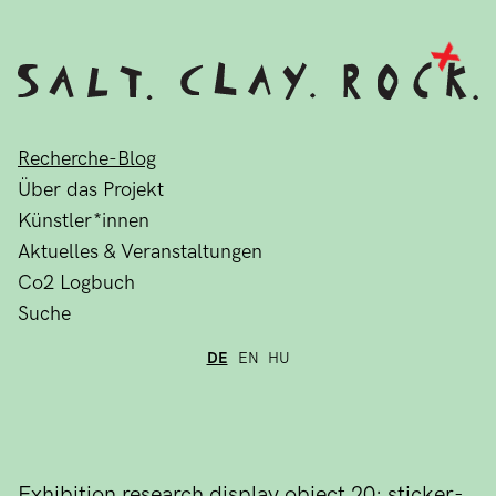
Recherche-Blog
Über das Projekt
Künstler*innen
Aktuelles & Veranstaltungen
Co2 Logbuch
Suche
DE
EN
HU
Exhibition research display object 20: sticker-