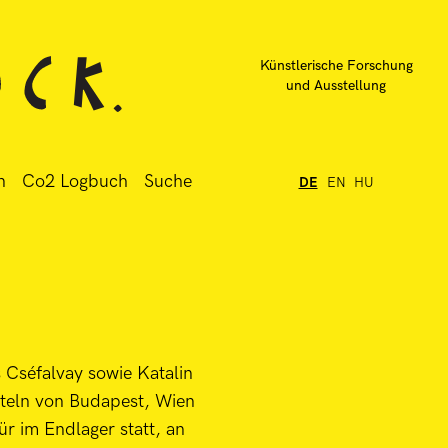
Künstlerische Forschung
und Ausstellung
n
Co2 Logbuch
Suche
DE
EN
HU
 Cséfalvay sowie Katalin
tteln von Budapest, Wien
ür im Endlager statt, an