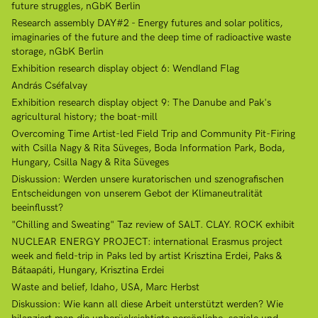
future struggles, nGbK Berlin
Research assembly DAY#2 - Energy futures and solar politics,
imaginaries of the future and the deep time of radioactive waste
storage, nGbK Berlin
Exhibition research display object 6: Wendland Flag
András Cséfalvay
Exhibition research display object 9: The Danube and Pak's
agricultural history; the boat-mill
Overcoming Time Artist-led Field Trip and Community Pit-Firing
with Csilla Nagy & Rita Süveges, Boda Information Park, Boda,
Hungary, Csilla Nagy & Rita Süveges
Diskussion: Werden unsere kuratorischen und szenografischen
Entscheidungen von unserem Gebot der Klimaneutralität
beeinflusst?
"Chilling and Sweating" Taz review of SALT. CLAY. ROCK exhibit
NUCLEAR ENERGY PROJECT: international Erasmus project
week and field-trip in Paks led by artist Krisztina Erdei, Paks &
Bátaapáti, Hungary, Krisztina Erdei
Waste and belief, Idaho, USA, Marc Herbst
Diskussion: Wie kann all diese Arbeit unterstützt werden? Wie