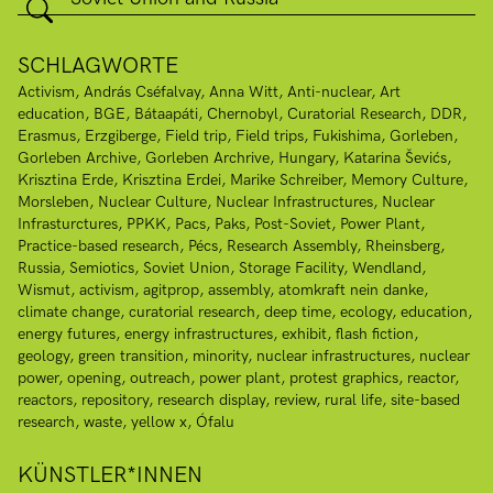
SCHLAGWORTE
Activism
András Cséfalvay
Anna Witt
Anti-nuclear
Art
education
BGE
Bátaapáti
Chernobyl
Curatorial Research
DDR
Erasmus
Erzgiberge
Field trip
Field trips
Fukishima
Gorleben
Gorleben Archive
Gorleben Archrive
Hungary
Katarina Ševićs
Krisztina Erde
Krisztina Erdei
Marike Schreiber
Memory Culture
Morsleben
Nuclear Culture
Nuclear Infrastructures
Nuclear
Infrasturctures
PPKK
Pacs
Paks
Post-Soviet
Power Plant
Practice-based research
Pécs
Research Assembly
Rheinsberg
Russia
Semiotics
Soviet Union
Storage Facility
Wendland
Wismut
activism
agitprop
assembly
atomkraft nein danke
climate change
curatorial research
deep time
ecology
education
energy futures
energy infrastructures
exhibit
flash fiction
geology
green transition
minority
nuclear infrastructures
nuclear
power
opening
outreach
power plant
protest graphics
reactor
reactors
repository
research display
review
rural life
site-based
research
waste
yellow x
Ófalu
KÜNSTLER*INNEN