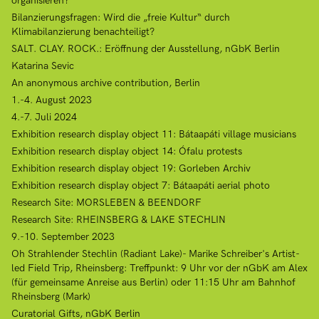
organisieren?
Bilanzierungsfragen: Wird die „freie Kultur“ durch
Klimabilanzierung benachteiligt?
SALT. CLAY. ROCK.: Eröffnung der Ausstellung, nGbK Berlin
Katarina Sevic
An anonymous archive contribution, Berlin
1.-4. August 2023
4.-7. Juli 2024
Exhibition research display object 11: Bátaapáti village musicians
Exhibition research display object 14: Ófalu protests
Exhibition research display object 19: Gorleben Archiv
Exhibition research display object 7: Bátaapáti aerial photo
Research Site: MORSLEBEN & BEENDORF
Research Site: RHEINSBERG & LAKE STECHLIN
9.-10. September 2023
Oh Strahlender Stechlin (Radiant Lake)- Marike Schreiber's Artist-
led Field Trip, Rheinsberg: Treffpunkt: 9 Uhr vor der nGbK am Alex
(für gemeinsame Anreise aus Berlin) oder 11:15 Uhr am Bahnhof
Rheinsberg (Mark)
Curatorial Gifts, nGbK Berlin