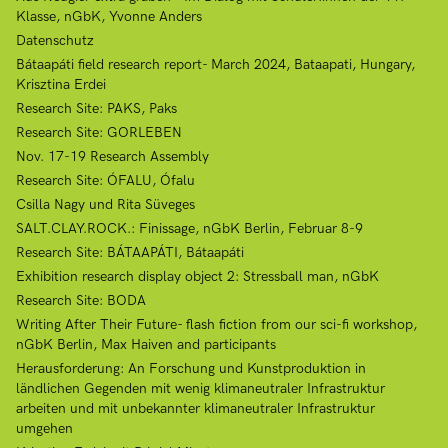
Klasse, nGbK, Yvonne Anders
Datenschutz
Bátaapáti field research report- March 2024, Bataapati, Hungary,
Krisztina Erdei
Research Site: PAKS, Paks
Research Site: GORLEBEN
Nov. 17-19 Research Assembly
Research Site: ÓFALU, Ófalu
Csilla Nagy und Rita Süveges
SALT.CLAY.ROCK.: Finissage, nGbK Berlin, Februar 8-9
Research Site: BÁTAAPÁTI, Bátaapáti
Exhibition research display object 2: Stressball man, nGbK
Research Site: BODA
Writing After Their Future- flash fiction from our sci-fi workshop,
nGbK Berlin, Max Haiven and participants
Herausforderung: An Forschung und Kunstproduktion in
ländlichen Gegenden mit wenig klimaneutraler Infrastruktur
arbeiten und mit unbekannter klimaneutraler Infrastruktur
umgehen