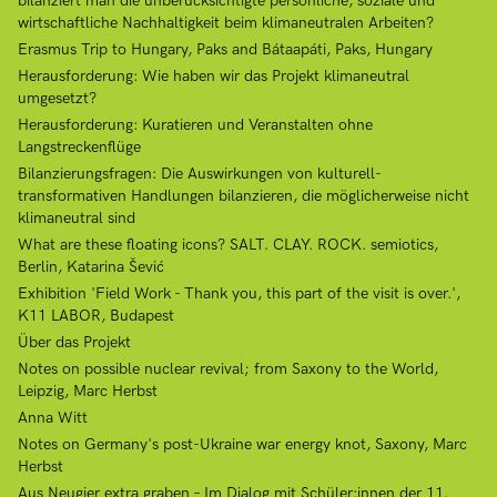
bilanziert man die unberücksichtigte persönliche, soziale und
wirtschaftliche Nachhaltigkeit beim klimaneutralen Arbeiten?
Erasmus Trip to Hungary, Paks and Bátaapáti, Paks, Hungary
Herausforderung: Wie haben wir das Projekt klimaneutral
umgesetzt?
Herausforderung: Kuratieren und Veranstalten ohne
Langstreckenflüge
Bilanzierungsfragen: Die Auswirkungen von kulturell-
transformativen Handlungen bilanzieren, die möglicherweise nicht
klimaneutral sind
What are these floating icons? SALT. CLAY. ROCK. semiotics,
Berlin, Katarina Šević
Exhibition 'Field Work - Thank you, this part of the visit is over.',
K11 LABOR, Budapest
Über das Projekt
Notes on possible nuclear revival; from Saxony to the World,
Leipzig, Marc Herbst
Anna Witt
Notes on Germany's post-Ukraine war energy knot, Saxony, Marc
Herbst
Aus Neugier extra graben – Im Dialog mit Schüler:innen der 11.