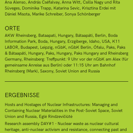
Ana Alenso
András Cséfalvay
Anna Witt
Csilla Nagy und Rita
Süveges
Dominika Trapp
Katarina Sevic
Krisztina Erdei mit
Dániel Misota
Marike Schreiber
Sonya Schönberger
ORTE
AKW Rheinsberg
Bataapati, Hungary
Bátaapáti
Berlin
Boda
Information Park, Boda, Hungary
Erzgiberge
Idaho, USA
K11
LABOR, Budapest
Leipzig
nGbK
nGbK Berlin
Ófalu
Paks
Paks
& Bátaapáti, Hungary
Paks, Hungary
Paks Hungary and Rheinsberg
Germany
Rheinsberg: Treffpunkt: 9 Uhr vor der nGbK am Alex (für
gemeinsame Anreise aus Berlin) oder 11:15 Uhr am Bahnhof
Rheinsberg (Mark)
Saxony
Soviet Union and Russia
ERGEBNISSE
Hosts and Hostages of Nuclear Infrastructures: Managing and
Containing Nuclear Materialities in the Post-Soviet Space, Soviet
Union and Russia, Eglė Rindzevičiūtė
Research assembly DAY#1 - Nuclear waste as nuclear cultural
heritage, anti-nuclear activism and resistance, connecting past and