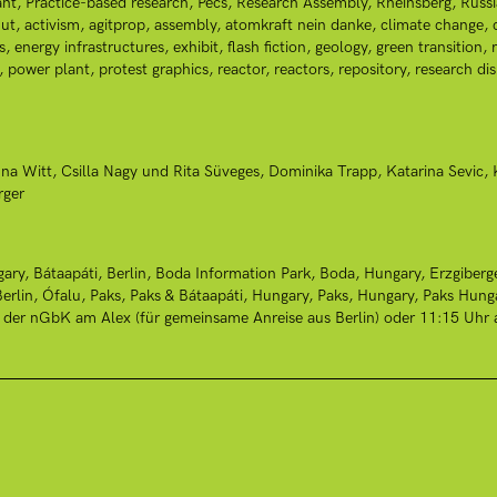
ant
Practice-based research
Pécs
Research Assembly
Rheinsberg
Russi
ut
activism
agitprop
assembly
atomkraft nein danke
climate change
s
energy infrastructures
exhibit
flash fiction
geology
green transition
power plant
protest graphics
reactor
reactors
repository
research dis
na Witt
Csilla Nagy und Rita Süveges
Dominika Trapp
Katarina Sevic
rger
gary
Bátaapáti
Berlin
Boda Information Park, Boda, Hungary
Erzgiberg
erlin
Ófalu
Paks
Paks & Bátaapáti, Hungary
Paks, Hungary
Paks Hung
r der nGbK am Alex (für gemeinsame Anreise aus Berlin) oder 11:15 Uhr