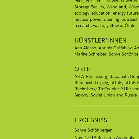
Pacs
Paks
Post-Soviet
Power Pl
Storage Facility
Wendland
Wism
ecology
education
energy future
nuclear power
opening
outreach
research
waste
yellow x
Ófalu
KÜNSTLER*INNEN
Ana Alenso
András Cséfalvay
An
Marike Schreiber
Sonya Schönbe
ORTE
AKW Rheinsberg
Bataapati, Hun
Budapest
Leipzig
nGbK
nGbK B
Rheinsberg: Treffpunkt: 9 Uhr vo
Saxony
Soviet Union and Russia
ERGEBNISSE
Sonya Schönberger
Nov. 17-19 Research Assembly