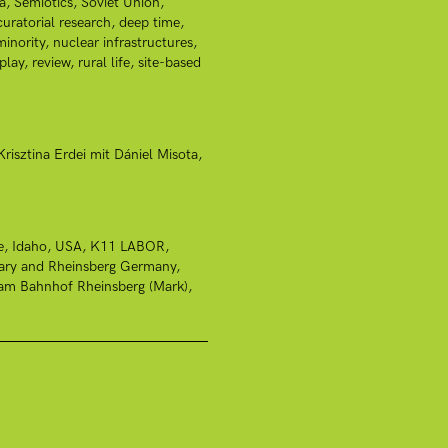
a
Semiotics
Soviet Union
curatorial research
deep time
minority
nuclear infrastructures
play
review
rural life
site-based
Krisztina Erdei mit Dániel Misota
e
Idaho, USA
K11 LABOR,
ary and Rheinsberg Germany
 am Bahnhof Rheinsberg (Mark)