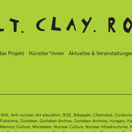
as Projekt
Künstler*innen
Aktuelles & Veranstaltunge
 Witt
Anti-nuclear
Art education
BGE
Bátaapáti
Chernobyl
Curatoria
Fukishima
Gorleben
Gorleben Archive
Gorleben Archrive
Hungary
Ka
Memory Culture
Morsleben
Nuclear Culture
Nuclear Infrastructures
N