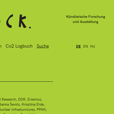
Künstlerische Forschung
und Ausstellung
n
Co2 Logbuch
Suche
DE
EN
HU
l Research
DDR
Erasmus
tarina Ševićs
Krisztina Erde
uclear Infrasturctures
PPKK