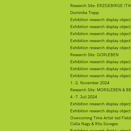
Research Site: ERZGEBIRGE (
Dominika Trapp
Exhibition research display object
Exhibition research display object
Exhibition research display object
Exhibition research display objec
Exhibition research display objec
Research Site: GORLEBEN
Exhibition research display obje
Exhibition research display objec
Exhibition research display objec
1.-2. November 2024
Research Site: MORSLEBEN & 
4.-7. Juli 2024
Exhibition research display objec
Exhibition research display objec
Overcoming Time Artist-led Field
Csilla Nagy & Rita Süveges
Exhibition research display obje