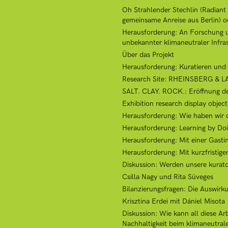
Oh Strahlender Stechlin (Radiant 
gemeinsame Anreise aus Berlin) 
Herausforderung: An Forschung un
unbekannter klimaneutraler Infr
Über das Projekt
Herausforderung: Kuratieren und 
Research Site: RHEINSBERG & 
SALT. CLAY. ROCK.: Eröffnung de
Exhibition research display obje
Herausforderung: Wie haben wir d
Herausforderung: Learning by Do
Herausforderung: Mit einer Gastins
Herausforderung: Mit kurzfristige
Diskussion: Werden unsere kurato
Csilla Nagy und Rita Süveges
Bilanzierungsfragen: Die Auswirk
Krisztina Erdei mit Dániel Misota
Diskussion: Wie kann all diese Ar
Nachhaltigkeit beim klimaneutral