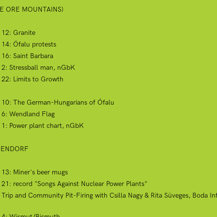
THE ORE MOUNTAINS)
 12: Granite
 14: Ófalu protests
 16: Saint Barbara
t 2: Stressball man, nGbK
t 22: Limits to Growth
ct 10: The German-Hungarians of Ófalu
t 6: Wendland Flag
t 1: Power plant chart, nGbK
BEENDORF
t 13: Miner's beer mugs
t 21: record "Songs Against Nuclear Power Plants"
 Trip and Community Pit-Firing with Csilla Nagy & Rita Süveges, Boda I
ct 4: Wismut/Bismuth