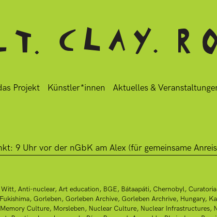
as Projekt
Künstler*innen
Aktuelles & Veranstaltunge
 Witt
Anti-nuclear
Art education
BGE
Bátaapáti
Chernobyl
Curatoria
Fukishima
Gorleben
Gorleben Archive
Gorleben Archrive
Hungary
Ka
Memory Culture
Morsleben
Nuclear Culture
Nuclear Infrastructures
N