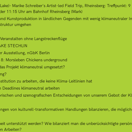
Lake)- Marike Schreiber's Artist-led Field Trip, Rheinsberg: Treffpunkt: 
oder 11:15 Uhr am Bahnhof Rheinsberg (Mark)
d Kunstproduktion in ländlichen Gegenden mit wenig klimaneutraler Inf
astruktur umgehen
Veranstalten ohne Langstreckenflüge
LAKE STECHLIN
r Ausstellung, nGbK Berlin
ct 8: Morsleben Chickens underground
as Projekt klimaneutral umgesetzt?
ing?
titution zu arbeiten, die keine Klima-Leitlinien hat
n Deadlines klimaneutral arbeiten
rischen und szenografischen Entscheidungen von unserem Gebot der Kli
ungen von kulturell-transformativen Handlungen bilanzieren, die mögliche
beit unterstützt werden? Wie bilanziert man die unberücksichtigte persönl
en Arbeiten?