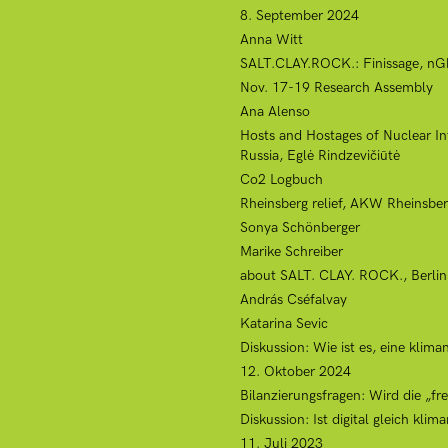
8. September 2024
Anna Witt
SALT.CLAY.ROCK.: Finissage, nGb
Nov. 17-19 Research Assembly
Ana Alenso
Hosts and Hostages of Nuclear Inf
Russia, Eglė Rindzevičiūtė
Co2 Logbuch
Rheinsberg relief, AKW Rheinsber
Sonya Schönberger
Marike Schreiber
about SALT. CLAY. ROCK., Berlin, 
András Cséfalvay
Katarina Sevic
Diskussion: Wie ist es, eine klima
12. Oktober 2024
Bilanzierungsfragen: Wird die „fr
Diskussion: Ist digital gleich klim
11. Juli 2023