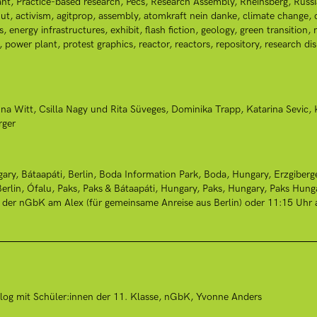
ant
Practice-based research
Pécs
Research Assembly
Rheinsberg
Russi
ut
activism
agitprop
assembly
atomkraft nein danke
climate change
s
energy infrastructures
exhibit
flash fiction
geology
green transition
power plant
protest graphics
reactor
reactors
repository
research dis
na Witt
Csilla Nagy und Rita Süveges
Dominika Trapp
Katarina Sevic
rger
gary
Bátaapáti
Berlin
Boda Information Park, Boda, Hungary
Erzgiberg
erlin
Ófalu
Paks
Paks & Bátaapáti, Hungary
Paks, Hungary
Paks Hung
r der nGbK am Alex (für gemeinsame Anreise aus Berlin) oder 11:15 Uhr
alog mit Schüler:innen der 11. Klasse, nGbK, Yvonne Anders