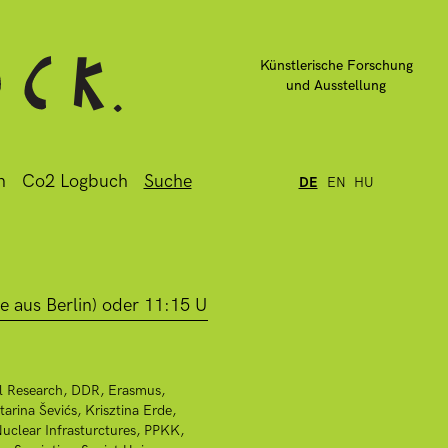
Künstlerische Forschung
und Ausstellung
n
Co2 Logbuch
Suche
DE
EN
HU
l Research
DDR
Erasmus
tarina Ševićs
Krisztina Erde
uclear Infrasturctures
PPKK