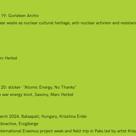
t 19: Gorleben Archiv
 waste as nuclear cultural heritage, anti-nuclear activism and resistan
rc Herbst
t 20: sticker- "Atomic Energy, No Thanks"
 war energy knot, Saxony, Marc Herbst
March 2024, Bataapati, Hungary, Krisztina Erdei
dioactive, Erzgiberge
ional Erasmus project week and field-trip in Paks led by artist Kriszt