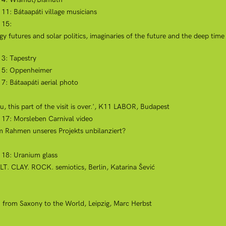
 11: Bátaapáti village musicians
 15:
futures and solar politics, imaginaries of the future and the deep time 
 3: Tapestry
ct 5: Oppenheimer
 7: Bátaapáti aerial photo
, this part of the visit is over.', K11 LABOR, Budapest
t 17: Morsleben Carnival video
im Rahmen unseres Projekts unbilanziert?
t 18: Uranium glass
LT. CLAY. ROCK. semiotics, Berlin, Katarina Šević
; from Saxony to the World, Leipzig, Marc Herbst