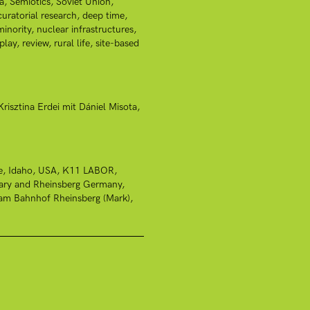
a
Semiotics
Soviet Union
curatorial research
deep time
minority
nuclear infrastructures
play
review
rural life
site-based
Krisztina Erdei mit Dániel Misota
e
Idaho, USA
K11 LABOR,
ary and Rheinsberg Germany
 am Bahnhof Rheinsberg (Mark)