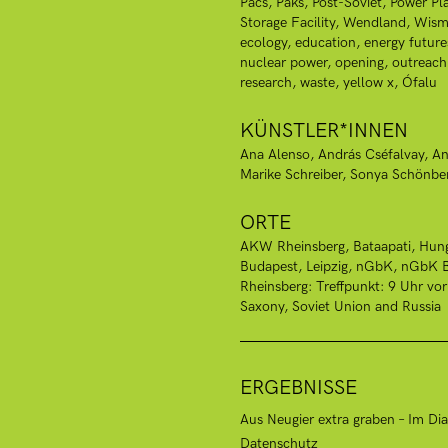
Pacs
Paks
Post-Soviet
Power Pl
Storage Facility
Wendland
Wism
ecology
education
energy future
nuclear power
opening
outreach
research
waste
yellow x
Ófalu
KÜNSTLER*INNEN
Ana Alenso
András Cséfalvay
An
Marike Schreiber
Sonya Schönbe
ORTE
AKW Rheinsberg
Bataapati, Hun
Budapest
Leipzig
nGbK
nGbK B
Rheinsberg: Treffpunkt: 9 Uhr vo
Saxony
Soviet Union and Russia
ERGEBNISSE
Aus Neugier extra graben – Im Di
Datenschutz