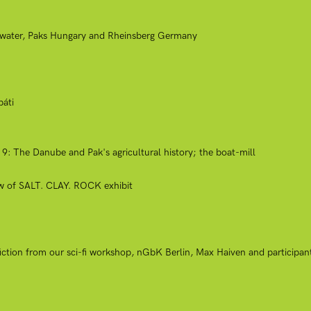
g water, Paks Hungary and Rheinsberg Germany
áti
t 9: The Danube and Pak's agricultural history; the boat-mill
ew of SALT. CLAY. ROCK exhibit
 fiction from our sci-fi workshop, nGbK Berlin, Max Haiven and participan